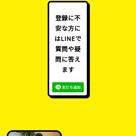
のサービスを、サービス利⽤者が利⽤することに
関して以下を利⽤規約として定めます。
登録に不
■サービスの登録 1.登録希望者が当法⼈の定める
安な方に
⽅法によって利⽤登録を申請し、当法⼈がこれを
はLINEで
承認することによって、利⽤登録が完了するもの
質問や疑
とします。
2.当法⼈は、利⽤登録の申請者に以下の事由があ
問に答え
ると判断した場合、利⽤登録の申請を承認しない
ます
ことがあり、その理由については⼀切の開⽰義務
を負わないものとします。
（1）利⽤登録の申請に際して虚偽の事項を届け
出た場合
（2）本規約に違反したことがある者からの申請
である場合
（3）刑法における処罰を３年内に受けている場
合
（4）反社会的勢⼒等（暴⼒団、暴⼒団員、右翼