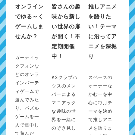
オンライン
皆さんの趣
推しアニメ
でゆる～く
味から新し
を語りた
ゲームしま
い世界の扉
い！テーマ
せんか？
が開く！不
に沿ってア
定期開催
ニメを深堀
中！
り
ガーティッ
クフォンな
どのオンラ
K2クラブハ
スペースの
インパーテ
ウスのメン
オーナーな
ィゲームで
バーによる
かむーを中
遊んでみた
マニアック
心に毎月テ
り、パズル
な趣味の世
ーマを決め
ゲームを一
界を一緒に
て推しアニ
人で集中し
のぞき見し
メを語りま
て遊んだ