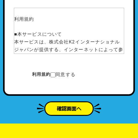
利⽤規約
■本サービスについて
本サービスは、株式会社K2インターナショナル
ジャパンが提供する、インターネットによって参
加者がコミュニティ活動に参加する会員制のオン
ラインサービス（K2クラブハウス）です。
会員登録をしていただいてから、退会のお申し出
利用規約
同意する
をいただき、その処理が完了するまでサービスを
提供いたします。
■当利⽤規約の範囲
確認画面へ
本利⽤規約は、株式会社K2インターナショナル
ジャパンが運営するMetaLife上に作成したメタ
バーススペース「K2クラブハウス」上および、
Zoomを利用した講座など付随して提供する全て