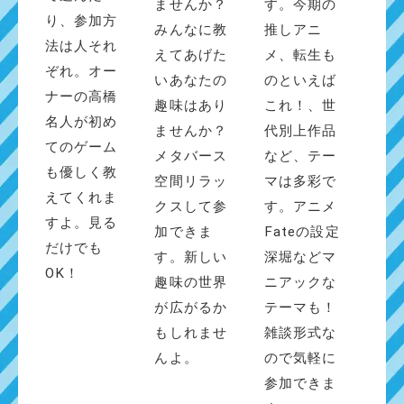
ませんか？
す。今期の
り、参加方
みんなに教
推しアニ
法は人それ
えてあげた
メ、転生も
ぞれ。オー
いあなたの
のといえば
ナーの高橋
趣味はあり
これ！、世
名人が初め
ませんか？
代別上作品
てのゲーム
メタバース
など、テー
も優しく教
空間リラッ
マは多彩で
えてくれま
クスして参
す。アニメ
すよ。見る
加できま
Fateの設定
だけでも
す。新しい
深堀などマ
OK！
趣味の世界
ニアックな
が広がるか
テーマも！
もしれませ
雑談形式な
んよ。
ので気軽に
参加できま