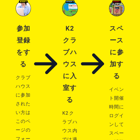
K2
スペ
参加
クラ
ース
登録
ブハ
に参
をす
ウス
加す
る
に入
る
クラブ
ハウス
室す
イベン
に参加
ト開催
る
された
時間に
い方は
K2ク
ログイ
このペ
ラブハ
ンして
ージの
ウス内
スペー
フォー
では過