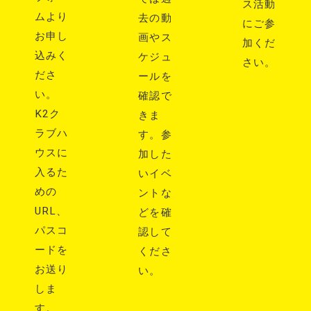
ス活動
ムより
去の動
にご参
お申し
画やス
加くだ
込みく
ケジュ
さい。
ださ
ールを
い。
確認で
K2ク
きま
ラブハ
す。参
ウスに
加した
入るた
いイベ
めの
ントな
URL、
どを確
パスコ
認して
ードを
くださ
お送り
い。
しま
す。