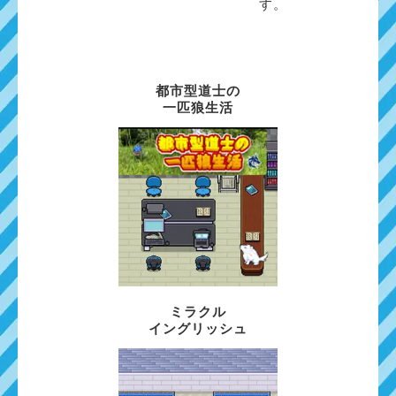
す。
都市型道士の
一匹狼生活
ミラクル
イングリッシュ