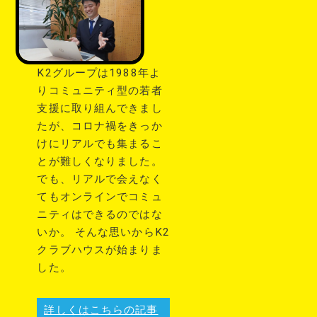
団体、反社会的勢⼒、その他これに準ずる者を意
味します。）である、または資⾦提供その他を通
じて反社会的勢⼒等の維持、運営もしくは経営に
協⼒もしくは関与する等反社会的勢⼒との何らか
K2グループは1988年よ
の交流もしくは関与を⾏っていると当法⼈が判断
りコミュニティ型の若者
した場合
支援に取り組んできまし
（5）その他、当法⼈が利⽤登録を相当でないと
たが、コロナ禍をきっか
判断した場合
けにリアルでも集まるこ
とが難しくなりました。
■ユーザーIDおよびパスワードの管理
でも、リアルで会えなく
1．会員及び申込者は、⾃⼰の責任において、本
てもオンラインでコミュ
サービスのユーザーIDおよびパスワードを管理す
ニティはできるのではな
るものとします。
いか。 そんな思いからK2
2．会員及び申込者は、いかなる場合にも、ユー
クラブハウスが始まりま
ザーIDおよびパスワードを第三者に譲渡または貸
した。
与することはできません。当法⼈は、ユーザーID
とパスワードの組み合わせが登録情報と⼀致して
ログインされた場合には、そのユーザーIDを登録
詳しくはこちらの記事